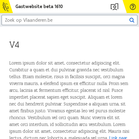
Gastwebsite beta 1610
AANMELDEN
HUL
NOD
Zoek
Zoe
op
Overslaan
Vlaanderen.be
en
V4
naar
de
algemene
inhoud
Lorem ipsum dolor sit amet, consectetur adipiscing elit.
gaan
Curabitur a quam et dui pulvinar gravida nec vestibulum
tellus. Etiam molestie, risus in facilisis suscipit, orci magna
viverra mauris, a eleifend ipsum ex efficitur nulla. Proin sem
arcu, lacinia at fermentum efficitur, placerat id nisl. Fusce
imperdiet placerat sapien eget suscipit. Aliquam et lorem
nec dui hendrerit pulvinar. Suspendisse a aliquam urna, sit
amet finibus justo. Vivamus egestas leo vel purus molestie
rhoncus. Vestibulum vel orci quam. Nunc viverra elit sit
amet orci interdum, id sollicitudin arcu vestibulum. Lorem
ipsum dolor sit amet, consectetur adipiscing elit. Mauris nisi
lectus, dictum nec lobortis a, malesuada vel urna.
Link naar